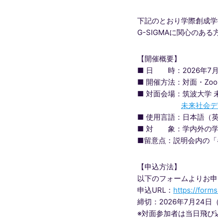
下記のとおり学際創成学
G-SIGMAに関心のあ
【開催概要】
■ 日 時：2026年7月2
■ 開催方法：対面・Zo
■ 対面会場：筑波大学 
未来社会デ
■ 使用言語：日本語（
■ 対 象：学内外の学
■留意点：説明会内の「
【申込方法】
以下のフォームよりお申
申込URL：
https://form
締切：2026年7月24日
※対面参加者は当日飛び