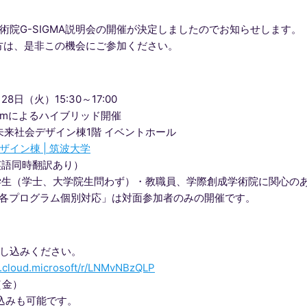
術院G-SIGMA説明会の開催が決定しましたのでお知らせします。
る方は、是非この機会にご参加ください。
8日（火）15:30～17:00
omによるハイブリッド開催
未来社会デザイン棟1階 イベントホール
ザイン棟 | 筑波大学
英語同時翻訳あり）
生（学士、大学院生問わず）・教職員、学際創成学術院に関心の
各プログラム個別対応」は対面参加者のみの開催です。
し込みください。
s.cloud.microsoft/r/LNMvNBzQLP
（金）
込みも可能です。